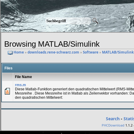
Browsing MATLAB/Simulink
Home
»
downloads.rene-schwarz.com
»
Software
»
MATLAB/Simulink
Files
File Name
rms.m
Diese Matlab-Funktion generiert den quadratischen Mittelwert (RMS-Mitt
Messreihe . Diese Messreihe ist in Matlab als Zeilenvektor vorhanden: Das
den quadratischen Mittelwert:
Search
-
Stati
PHCDownload
1.1.2 