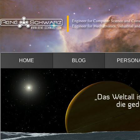
HOME
BLOG
PERSON
„Das Weltall i
die geduldig