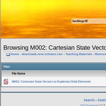
Browsing M002: Cartesian State Vecto
Home
»
downloads.rene-schwarz.com
»
Teaching Materials
»
Memora
Files
File Name
M002: Cartesian State Vectors to Keplerian Orbit Elements
Search
-
Stati
PHCDownload
1.1.2 