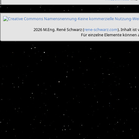
2026 M.Eng. René Schwarz (
rene-schwarz.com
). Inhalt is
Für einzelne Elemente können