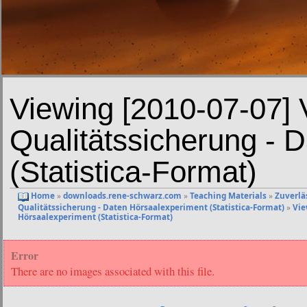
Viewing [2010-07-07] 
Qualitätssicherung - 
(Statistica-Format)
Home
»
downloads.rene-schwarz.com
»
Teaching Materials
»
Zuverlä
Qualitätssicherung - Daten Hörsaalexperiment (Statistica-Format)
»
Vie
Hörsaalexperiment (Statistica-Format)
Error
There are no images associated with this file.